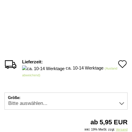
Lieferzeit:
A
ca. 10-14 Werktage
(Ausland
d
abweichend)
M
Größe:
ab 5,95 EUR
inkl. 19% MwSt. zzgl.
Versand