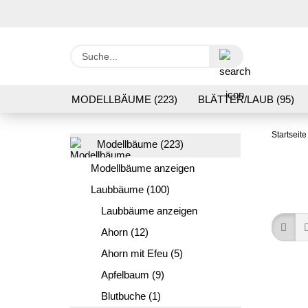
Suche...
MODELLBÄUME (223)
BLÄTTER/LAUB (95)
GRASFLOCK 2 BIS 12 MM (95)
BODENBEWUC
Startseite
Modellbäume (223)
VERARBEITUNG/WERKZEUGE (16)
SCHOTTE
Modellbäume anzeigen
Laubbäume (100)
Laubbäume anzeigen
Ahorn (12)
Ahorn mit Efeu (5)
Apfelbaum (9)
Blutbuche (1)