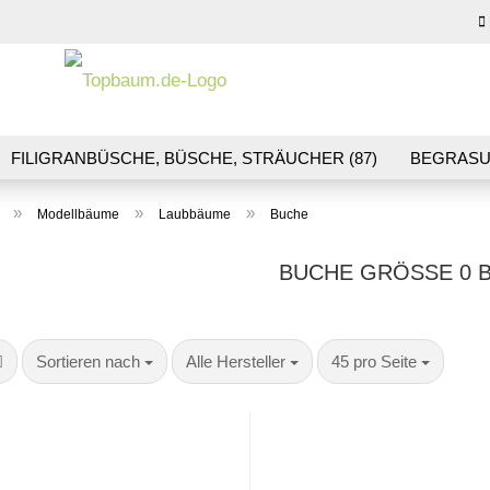
Sprache auswähl
E-M
FILIGRANBÜSCHE, BÜSCHE, STRÄUCHER (87)
BEGRASU
HS (70)
BLUMEN & BLÜTEN (41)
LANDSCHAFTSBAU (1
Pas
»
»
»
Modellbäume
Laubbäume
Buche
R & GLEISBAU (36)
GESCHENKGUTSCHEINE (10)
BUCHE GRÖSSE 0 BI
Konto
Sortieren nach
pro Seite
pro Seite
Sortieren nach
Alle Hersteller
45 pro Seite
Pass