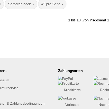
Sortieren nach
pro Seite
Sortieren nach
45 pro Seite
1
bis
10
(von insgesamt
1
er...
Zahlungsarten
essum
raturservice
Kreditkarte
Rech
and- & Zahlungsbedingungen
Vorkasse
Nachn