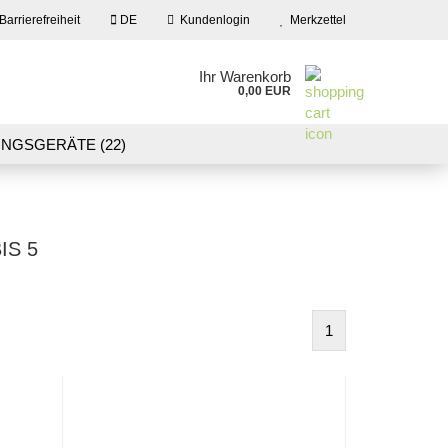
Barrierefreiheit
DE
Kundenlogin
Merkzettel
en
Ihr Warenkorb
0,00 EUR
ail
NGSGERÄTE (22)
09)
LASER CUT MODELLE (3)
swort
NEU IN UNSEREM ANGEBOT
S 5
 erstellen
1
wort vergessen?