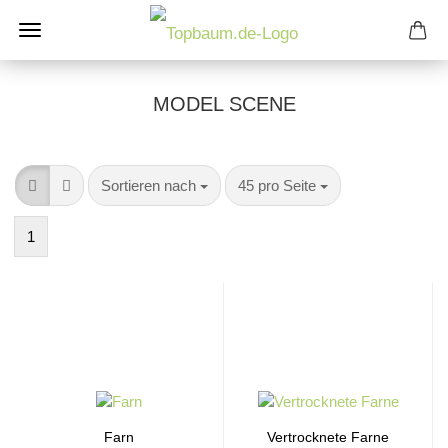
MODEL SCENE
Sortieren nach
pro Seite
Sortieren nach
45 pro Seite
1
Farn
Vertrocknete Farne