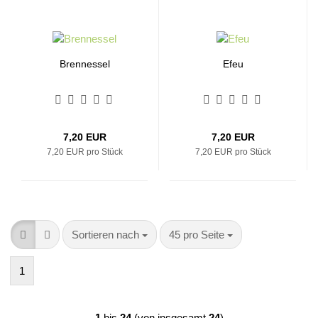
Brennessel
Efeu
7,20 EUR
7,20 EUR
7,20 EUR pro Stück
7,20 EUR pro Stück
Sortieren nach
pro Seite
Sortieren nach
45 pro Seite
1
1
bis
24
(von insgesamt
24
)