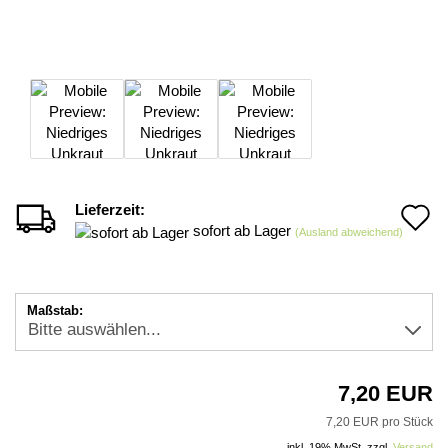
Lieferzeit:
A
sofort ab Lager
(Ausland abweichend)
d
M
Maßstab:
7,20 EUR
7,20 EUR pro Stück
inkl. 19% MwSt. zzgl.
Versand