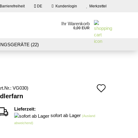
Barrierefreiheit
DE
Kundenlogin
Merkzettel
en
Ihr Warenkorb
0,00 EUR
ail
NGSGERÄTE (22)
09)
LASER CUT MODELLE (3)
swort
NEU IN UNSEREM ANGEBOT
Auf
rt.Nr.:
VG030
)
 erstellen
dlerfarn
den
wort vergessen?
Merkzett
Lieferzeit:
sofort ab Lager
(Ausland
abweichend)