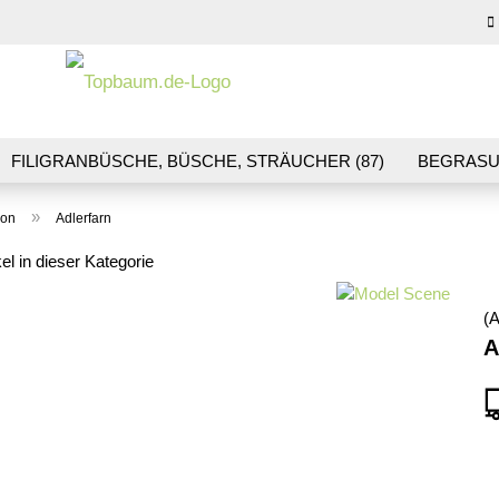
Sprache auswähl
E-M
FILIGRANBÜSCHE, BÜSCHE, STRÄUCHER (87)
BEGRASU
HS (70)
BLUMEN & BLÜTEN (41)
LANDSCHAFTSBAU (1
Pas
»
ion
Adlerfarn
R & GLEISBAU (36)
GESCHENKGUTSCHEINE (10)
kel in dieser Kategorie
(A
Konto
A
Pass