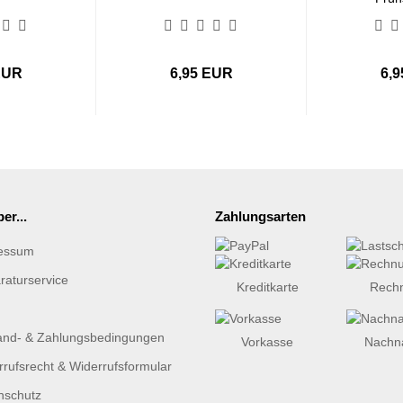
EUR
6,95 EUR
6,
er...
Zahlungsarten
essum
raturservice
Kreditkarte
Rech
and- & Zahlungsbedingungen
Vorkasse
Nachn
rufsrecht & Widerrufsformular
nschutz