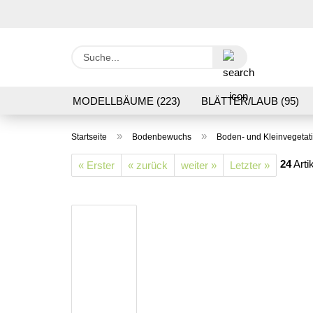
Suche...
MODELLBÄUME (223)
BLÄTTER/LAUB (95)
GRASFLOCK 2 BIS 12 MM (95)
BODENBEWUC
»
»
Startseite
Bodenbewuchs
Boden- und Kleinvegetat
VERARBEITUNG/WERKZEUGE (16)
SCHOTTE
24
Arti
« Erster
« zurück
weiter »
Letzter »