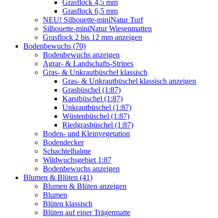
Grasflock 4,5 mm
Grasflock 6,5 mm
NEU! Silhouette-miniNatur Turf
Silhouette-miniNatur Wiesenmatten
Grasflock 2 bis 12 mm anzeigen
Bodenbewuchs (70)
Bodenbewuchs anzeigen
Agrar- & Landschafts-Stripes
Gras- & Unkrautbüschel klassisch
Gras- & Unkrautbüschel klassisch anzeigen
Grasbüschel (1:87)
Karstbüschel (1:87)
Unkrautbüschel (1:87)
Wüstenbüschel (1:87)
Riedgrasbüschel (1:87)
Boden- und Kleinvegetation
Bodendecker
Schachtelhalme
Wildwuchsgebiet 1:87
Bodenbewuchs anzeigen
Blumen & Blüten (41)
Blumen & Blüten anzeigen
Blumen
Blüten klassisch
Blüten auf einer Trägermatte