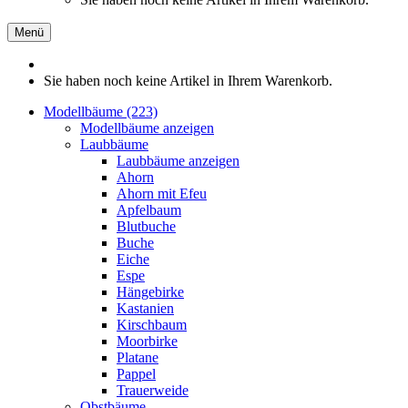
Menü
Sie haben noch keine Artikel in Ihrem Warenkorb.
Modellbäume (223)
Modellbäume anzeigen
Laubbäume
Laubbäume anzeigen
Ahorn
Ahorn mit Efeu
Apfelbaum
Blutbuche
Buche
Eiche
Espe
Hängebirke
Kastanien
Kirschbaum
Moorbirke
Platane
Pappel
Trauerweide
Obstbäume