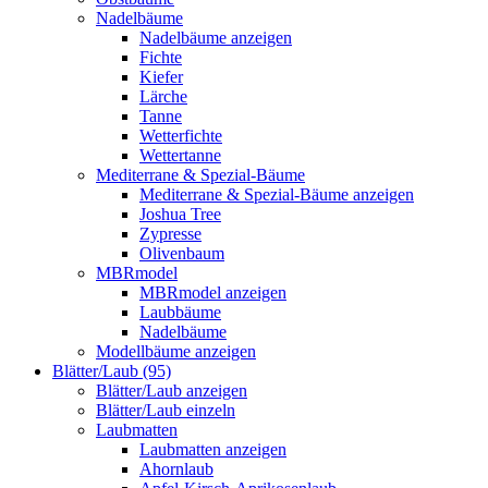
Nadelbäume
Nadelbäume anzeigen
Fichte
Kiefer
Lärche
Tanne
Wetterfichte
Wettertanne
Mediterrane & Spezial-Bäume
Mediterrane & Spezial-Bäume anzeigen
Joshua Tree
Zypresse
Olivenbaum
MBRmodel
MBRmodel anzeigen
Laubbäume
Nadelbäume
Modellbäume anzeigen
Blätter/Laub (95)
Blätter/Laub anzeigen
Blätter/Laub einzeln
Laubmatten
Laubmatten anzeigen
Ahornlaub