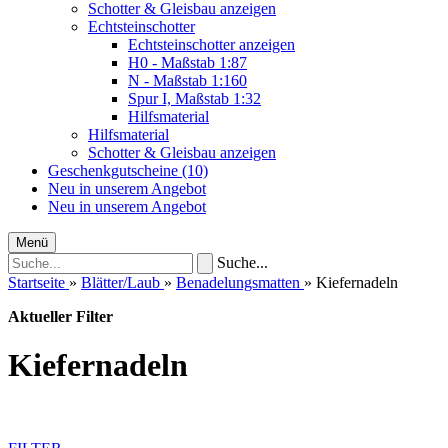
Schotter & Gleisbau anzeigen
Echtsteinschotter
Echtsteinschotter anzeigen
H0 - Maßstab 1:87
N - Maßstab 1:160
Spur I, Maßstab 1:32
Hilfsmaterial
Hilfsmaterial
Schotter & Gleisbau anzeigen
Geschenkgutscheine (10)
Neu in unserem Angebot
Neu in unserem Angebot
Menü
Suche...
Startseite
»
Blätter/Laub
»
Benadelungsmatten
»
Kiefernadeln
Aktueller Filter
Kiefernadeln