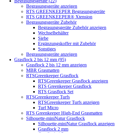
Begrasungsgeräte (22)
Begrasungsgeräte anzeigen
RTS GREENKEEPER Begrasungsgeräte
RTS GREENKEEPER® Xtension
Begrasungsgeräte Zubehör
Begrasungsgeräte Zubehör anzeigen
Wechselbehälter
Siebe
Ergänzungskoffer mit Zubehör
Sonstiges
Begrasungsgeräte anzeigen
Grasflock 2 bis 12 mm (95)
Grasflock 2 bis 12 mm anzeigen
MBR Grasmatten
RTSGreenkeeper Grasflock
RTSGreenkeeper Grasflock anzeigen
RTS Greenkeeper Grasflock
RTS Grasflock Set
RTSGreenkeeper Turfs
RTSGreenkeeper Turfs anzeigen
Turf Micro
RTS Greenkeeper High-End Grasmatten
Silhouette-miniNatur Grasflock
Silhouette-miniNatur Grasflock anzeigen
Grasflock 2 mm