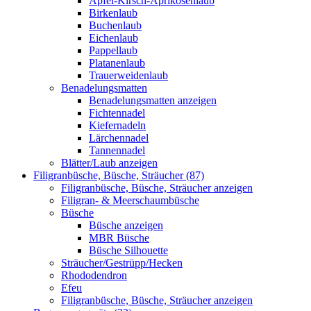
Apfel-Kirsch-Aprikosenlaub
Birkenlaub
Buchenlaub
Eichenlaub
Pappellaub
Platanenlaub
Trauerweidenlaub
Benadelungsmatten
Benadelungsmatten anzeigen
Fichtennadel
Kiefernadeln
Lärchennadel
Tannennadel
Blätter/Laub anzeigen
Filigranbüsche, Büsche, Sträucher (87)
Filigranbüsche, Büsche, Sträucher anzeigen
Filigran- & Meerschaumbüsche
Büsche
Büsche anzeigen
MBR Büsche
Büsche Silhouette
Sträucher/Gestrüpp/Hecken
Rhododendron
Efeu
Filigranbüsche, Büsche, Sträucher anzeigen