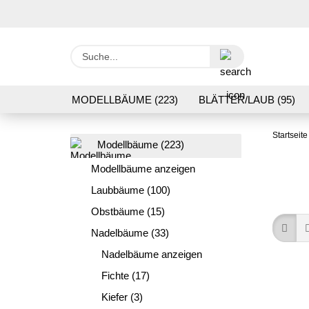
Suche...
MODELLBÄUME (223)
BLÄTTER/LAUB (95)
GRASFLOCK 2 BIS 12 MM (95)
BODENBEWUC
Startseite
Modellbäume (223)
VERARBEITUNG/WERKZEUGE (16)
SCHOTTE
Modellbäume anzeigen
Laubbäume (100)
Obstbäume (15)
Nadelbäume (33)
Nadelbäume anzeigen
Fichte (17)
Kiefer (3)