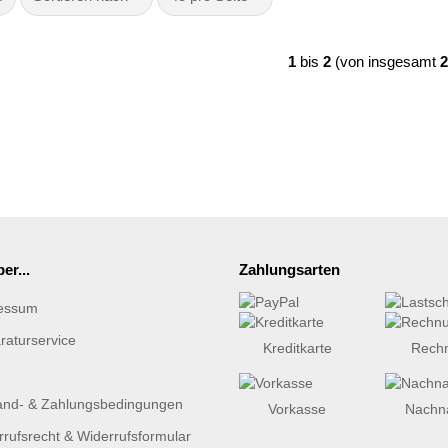
1
bis
2
(von insgesamt
2
er...
Zahlungsarten
essum
raturservice
Kreditkarte
Rech
and- & Zahlungsbedingungen
Vorkasse
Nachn
rufsrecht & Widerrufsformular