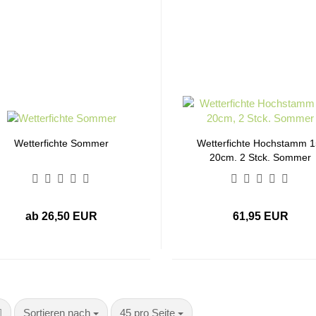
Wetterfichte Sommer
Wetterfichte Hochstamm 1
20cm, 2 Stck. Sommer
ab 26,50 EUR
61,95 EUR
Sortieren nach
pro Seite
Sortieren nach
45 pro Seite