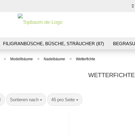
Sprache auswähl
E-M
FILIGRANBÜSCHE, BÜSCHE, STRÄUCHER (87)
BEGRASU
HS (70)
BLUMEN & BLÜTEN (41)
LANDSCHAFTSBAU (1
Pas
»
»
»
Modellbäume
Nadelbäume
Wetterfichte
R & GLEISBAU (36)
GESCHENKGUTSCHEINE (10)
WETTERFICHTE
Konto
Sortieren nach
pro Seite
Sortieren nach
45 pro Seite
Pass