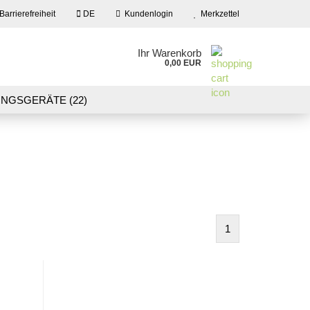
Barrierefreiheit
DE
Kundenlogin
Merkzettel
en
Ihr Warenkorb
0,00 EUR
ail
NGSGERÄTE (22)
09)
LASER CUT MODELLE (3)
swort
NEU IN UNSEREM ANGEBOT
 erstellen
1
wort vergessen?