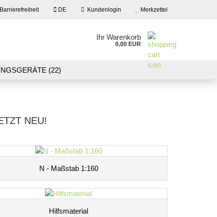
Barrierefreiheit
DE
Kundenlogin
Merkzettel
en
Ihr Warenkorb
0,00 EUR
ail
NGSGERÄTE (22)
09)
LASER CUT MODELLE (3)
swort
NEU IN UNSEREM ANGEBOT
ETZT NEU!
 erstellen
wort vergessen?
N - Maßstab 1:160
Hilfsmaterial