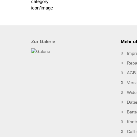
Zur Galerie
Mehr üb
Impr
Repa
AGB
Vers
Wider
Date
Batt
Kont
Callb