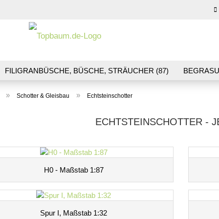
Sprache auswähl
E-M
FILIGRANBÜSCHE, BÜSCHE, STRÄUCHER (87)
BEGRASU
HS (70)
BLUMEN & BLÜTEN (41)
LANDSCHAFTSBAU (1
Pas
»
»
Schotter & Gleisbau
Echtsteinschotter
R & GLEISBAU (36)
GESCHENKGUTSCHEINE (10)
ECHTSTEINSCHOTTER - J
Konto
Pass
H0 - Maßstab 1:87
Spur I, Maßstab 1:32