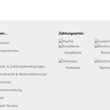
er...
Zahlungsarten
essum
raturservice
Kreditkarte
Rech
and- & Zahlungsbedingungen
Vorkasse
Nachn
rufsrecht & Widerrufsformular
nschutz
erieverordnung
akt
ack Service