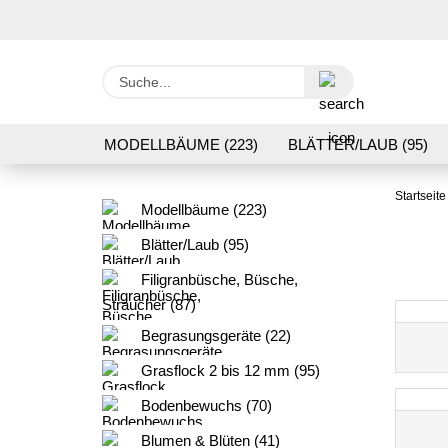
Suche...
MODELLBÄUME (223)
BLÄTTER/LAUB (95)
GRASFLOCK 2 BIS 12 MM (95)
BODENBEWUC
Startseite
Modellbäume (223)
VERARBEITUNG/WERKZEUGE (16)
SCHOTTE
Blätter/Laub (95)
Filigranbüsche, Büsche,
Sträucher (87)
Begrasungsgeräte (22)
Grasflock 2 bis 12 mm (95)
Bodenbewuchs (70)
Blumen & Blüten (41)