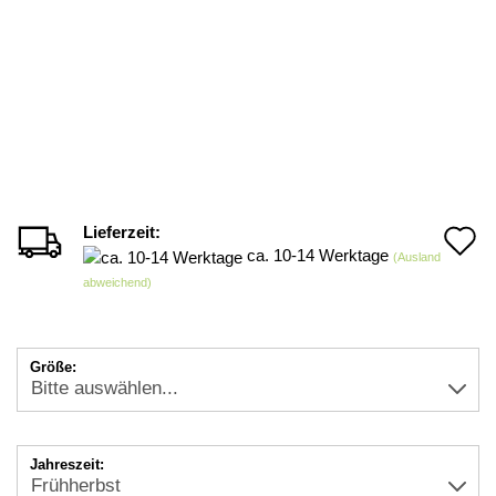
Lieferzeit:
A
ca. 10-14 Werktage
(Ausland
d
abweichend)
M
Größe:
Jahreszeit: