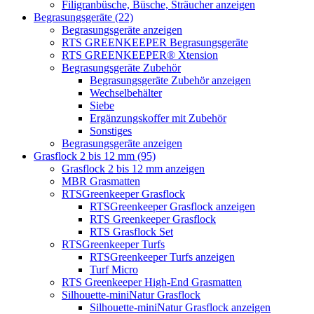
Filigranbüsche, Büsche, Sträucher anzeigen
Begrasungsgeräte (22)
Begrasungsgeräte anzeigen
RTS GREENKEEPER Begrasungsgeräte
RTS GREENKEEPER® Xtension
Begrasungsgeräte Zubehör
Begrasungsgeräte Zubehör anzeigen
Wechselbehälter
Siebe
Ergänzungskoffer mit Zubehör
Sonstiges
Begrasungsgeräte anzeigen
Grasflock 2 bis 12 mm (95)
Grasflock 2 bis 12 mm anzeigen
MBR Grasmatten
RTSGreenkeeper Grasflock
RTSGreenkeeper Grasflock anzeigen
RTS Greenkeeper Grasflock
RTS Grasflock Set
RTSGreenkeeper Turfs
RTSGreenkeeper Turfs anzeigen
Turf Micro
RTS Greenkeeper High-End Grasmatten
Silhouette-miniNatur Grasflock
Silhouette-miniNatur Grasflock anzeigen