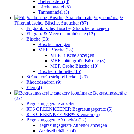
Kiefernadeln (3)
Lärchennadel (5)
Tannennadel (3)
Filigranbüsche, Büsche, Sträucher (87)
Filigranbüsche, Büsche, Sträucher anzeigen
Filigran- & Meerschaumbüsche (12)
Büsche (33)
Büsche anzeigen
MBR Büsche (18)
MBR Büsche anzeigen
MBR mittelgroße Büsche (8)
MBR Große Büsche (10)
Büsche Silhouette (15)
Sträucher/Gestrüpp/Hecken (29)
Rhododendron (9)
Efeu (4)
Begrasungsgeräte
(22)
Begrasungsgeräte anzeigen
RTS GREENKEEPER Begrasungsgeräte (5)
RTS GREENKEEPER® Xtension (5)
Begrasungsgeräte Zubehör (12)
Begrasungsgeräte Zubehör anzeigen
Wechselbehälter (4)