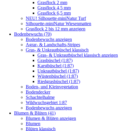
Grasflock 2 mm
Grasflock 4,5 mm
Grasflock 6,5 mm
NEU! Silhouette-miniNatur Turf
Silhouette-miniNatur Wiesenmatten
Grasflock 2 bis 12 mm anzeigen
Bodenbewuchs (70)
Bodenbewuchs anzeigen
Agrar- & Landschafts-Stripes
Gras- & Unkrautbüschel klassisch
Gras- & Unkrautbüschel klassisch anzeigen
Grasbüschel (1:87)
Karstbüschel (1:87)
Unkrautbüschel (1:87)
Wüstenbüschel (1:87)
Riedgrasbüschel (1:87)
Boden- und Kleinvegetation
Bodendecker
Schachtelhalme
Wildwuchsgebiet 1:87
Bodenbewuchs anzeigen
Blumen & Blüten (41)
Blumen & Blüten anzeigen
Blumen
Blüten klassisch