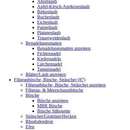
Ahornlaub
Apfel-Kirsch-Aprikosenlaub
Birkenlaub
Buchenlaub
Eichenlaub
Pappellaub
Platanenlaub
Trauerweidenlaub
Benadelungsmatten
Benadelungsmatten anzeigen
Fichtennadel
Kiefernadeln
Lärchennadel
Tannennadel
Blätter/Laub anzeigen
Filigranbüsche, Büsche, Sträucher (87)
Filigranbüsche, Büsche, Sträucher anzeigen
Filigran- & Meerschaumbüsche
Büsche
Büsche anzeigen
MBR Büsche
Büsche Silhouette
Sträucher/Gestrüpp/Hecken
Rhododendron
Efeu