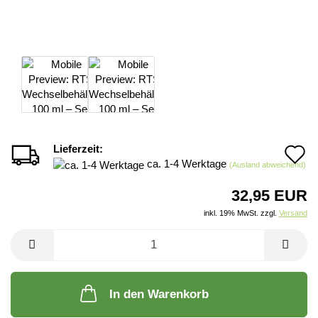
Lieferzeit:
A
ca. 1-4 Werktage
(Ausland abweichend)
d
32,95 EUR
M
inkl. 19% MwSt. zzgl.
Versand
In den Warenkorb