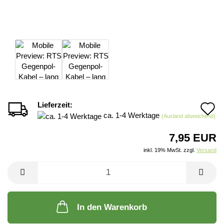
Lieferzeit:
A
ca. 1-4 Werktage
(Ausland abweichend)
d
7,95 EUR
M
inkl. 19% MwSt. zzgl.
Versand
In den Warenkorb