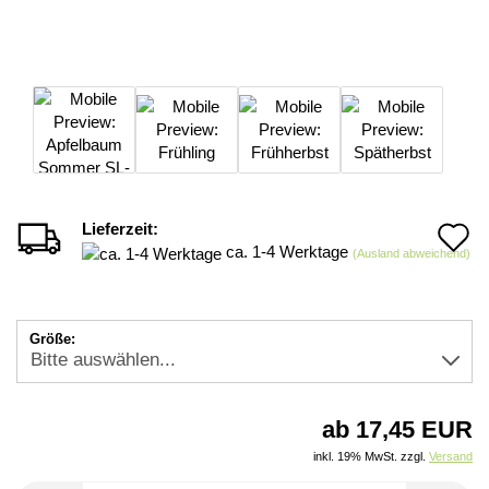
Lieferzeit:
A
ca. 1-4 Werktage
(Ausland abweichend)
d
M
Größe:
ab 17,45 EUR
inkl. 19% MwSt. zzgl.
Versand