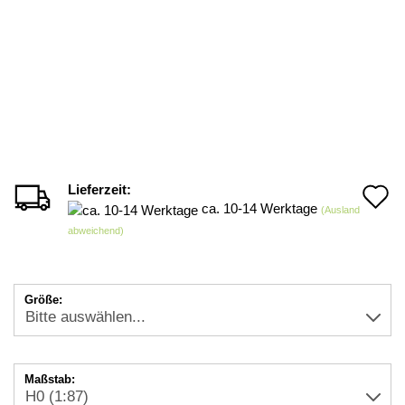
Lieferzeit:
A
ca. 10-14 Werktage
(Ausland
d
abweichend)
M
Größe:
Maßstab: