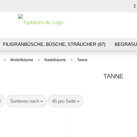
Sprache auswähl
E-M
FILIGRANBÜSCHE, BÜSCHE, STRÄUCHER (87)
BEGRASU
HS (70)
BLUMEN & BLÜTEN (41)
LANDSCHAFTSBAU (1
Pas
»
»
»
Modellbäume
Nadelbäume
Tanne
R & GLEISBAU (36)
GESCHENKGUTSCHEINE (10)
TANNE
Konto
Sortieren nach
pro Seite
Sortieren nach
45 pro Seite
Pass