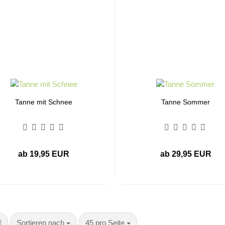
Tanne mit Schnee
Tanne Sommer
ab 19,95 EUR
ab 29,95 EUR
Sortieren nach
pro Seite
Sortieren nach
45 pro Seite