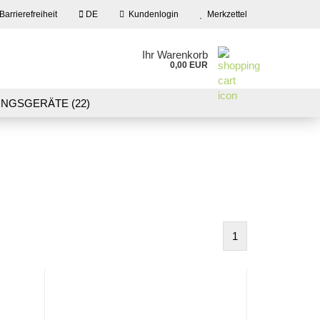
Barrierefreiheit
DE
Kundenlogin
Merkzettel
en
Ihr Warenkorb
0,00 EUR
ail
NGSGERÄTE (22)
09)
LASER CUT MODELLE (3)
swort
NEU IN UNSEREM ANGEBOT
 erstellen
1
wort vergessen?