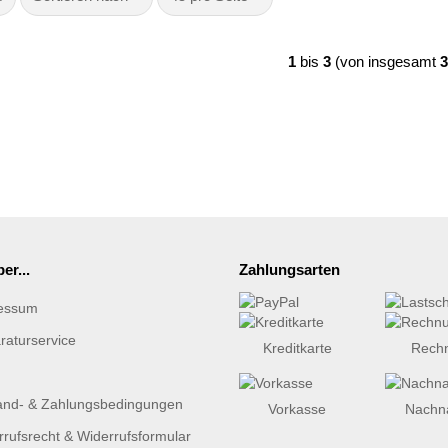
1
bis
3
(von insgesamt
3
er...
Zahlungsarten
essum
raturservice
Kreditkarte
Rech
and- & Zahlungsbedingungen
Vorkasse
Nachn
rufsrecht & Widerrufsformular