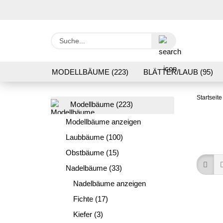
Suche...
MODELLBÄUME (223)
BLÄTTER/LAUB (95)
GRASFLOCK 2 BIS 12 MM (95)
BODENBEWUC
Startseite
Modellbäume (223)
VERARBEITUNG/WERKZEUGE (16)
SCHOTTE
Modellbäume anzeigen
Laubbäume (100)
Obstbäume (15)
Nadelbäume (33)
Nadelbäume anzeigen
Fichte (17)
Kiefer (3)