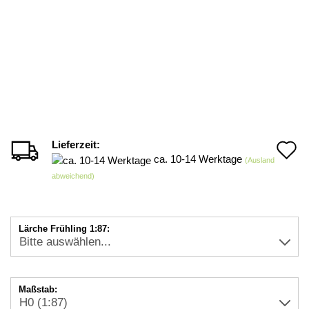
Lieferzeit:
A
ca. 10-14 Werktage
(Ausland
d
abweichend)
M
Lärche Frühling 1:87:
Maßstab: