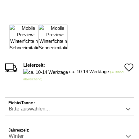
Lieferzeit:
A
ca. 10-14 Werktage
(Ausland
d
abweichend)
M
Fichte/Tanne :
Jahreszeit: