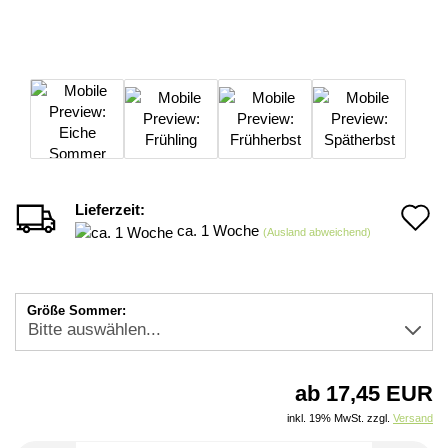
Lieferzeit:
A
ca. 1 Woche
(Ausland abweichend)
d
M
Größe Sommer:
ab 17,45 EUR
inkl. 19% MwSt. zzgl.
Versand