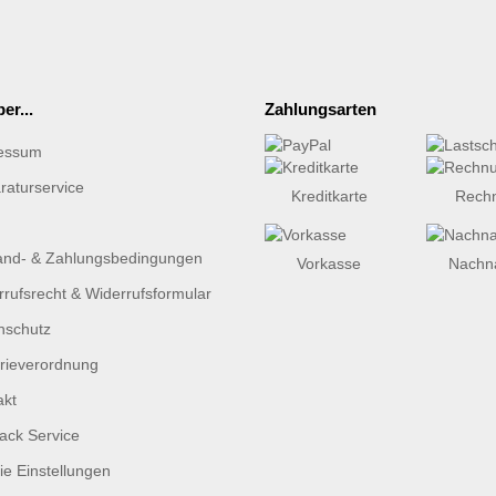
er...
Zahlungsarten
essum
raturservice
Kreditkarte
Rech
and- & Zahlungsbedingungen
Vorkasse
Nachn
rufsrecht & Widerrufsformular
nschutz
erieverordnung
akt
ack Service
e Einstellungen