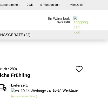
Barrierefreiheit
DE
Kundenlogin
Merkzettel
en
Ihr Warenkorb
0,00 EUR
ail
NGSGERÄTE (22)
09)
LASER CUT MODELLE (3)
swort
NEU IN UNSEREM ANGEBOT
Auf
rt.Nr.:
280
)
 erstellen
iche Frühling
den
wort vergessen?
Merkzett
Lieferzeit:
ca. 10-14 Werktage
(Ausland abweichend)