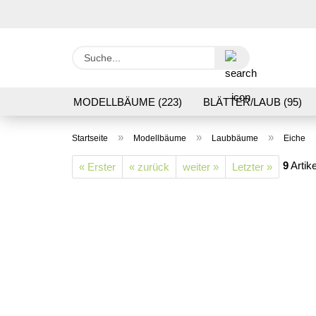
Suche...
MODELLBÄUME (223)
BLÄTTER/LAUB (95)
GRASFLOCK 2 BIS 12 MM (95)
BODENBEWUC
»
»
»
Startseite
Modellbäume
Laubbäume
Eiche
VERARBEITUNG/WERKZEUGE (16)
SCHOTTE
9
Artike
« Erster
« zurück
weiter »
Letzter »