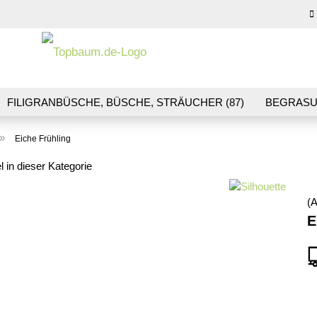
Sprache auswähl
E-M
FILIGRANBÜSCHE, BÜSCHE, STRÄUCHER (87)
BEGRASU
HS (70)
BLUMEN & BLÜTEN (41)
LANDSCHAFTSBAU (1
Pas
»
Eiche Frühling
R & GLEISBAU (36)
GESCHENKGUTSCHEINE (10)
l in dieser Kategorie
(A
Konto
E
Pass