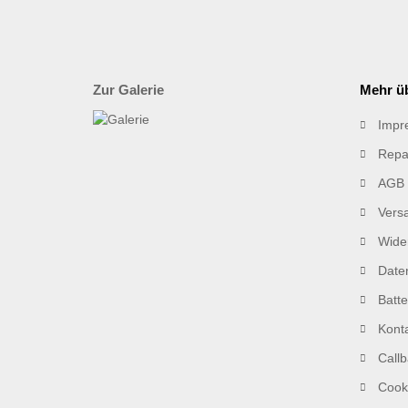
Zur Galerie
Mehr üb
Impr
Repa
AGB
Vers
Wider
Date
Batt
Kont
Callb
Cooki