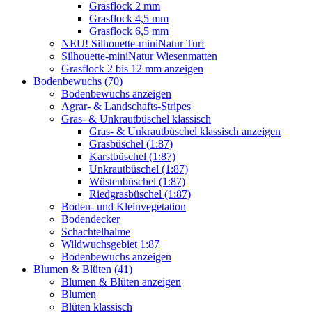
Grasflock 2 mm
Grasflock 4,5 mm
Grasflock 6,5 mm
NEU! Silhouette-miniNatur Turf
Silhouette-miniNatur Wiesenmatten
Grasflock 2 bis 12 mm anzeigen
Bodenbewuchs (70)
Bodenbewuchs anzeigen
Agrar- & Landschafts-Stripes
Gras- & Unkrautbüschel klassisch
Gras- & Unkrautbüschel klassisch anzeigen
Grasbüschel (1:87)
Karstbüschel (1:87)
Unkrautbüschel (1:87)
Wüstenbüschel (1:87)
Riedgrasbüschel (1:87)
Boden- und Kleinvegetation
Bodendecker
Schachtelhalme
Wildwuchsgebiet 1:87
Bodenbewuchs anzeigen
Blumen & Blüten (41)
Blumen & Blüten anzeigen
Blumen
Blüten klassisch