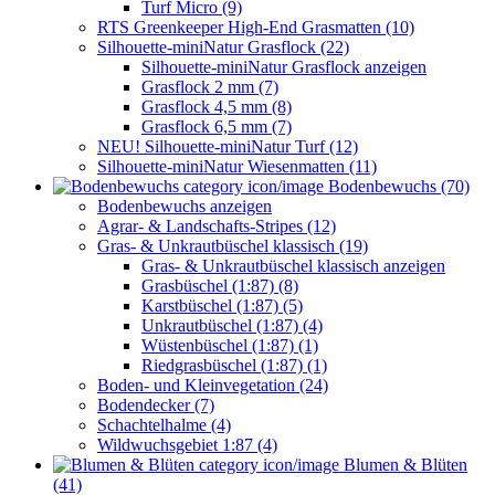
Turf Micro (9)
RTS Greenkeeper High-End Grasmatten (10)
Silhouette-miniNatur Grasflock (22)
Silhouette-miniNatur Grasflock anzeigen
Grasflock 2 mm (7)
Grasflock 4,5 mm (8)
Grasflock 6,5 mm (7)
NEU! Silhouette-miniNatur Turf (12)
Silhouette-miniNatur Wiesenmatten (11)
Bodenbewuchs (70)
Bodenbewuchs anzeigen
Agrar- & Landschafts-Stripes (12)
Gras- & Unkrautbüschel klassisch (19)
Gras- & Unkrautbüschel klassisch anzeigen
Grasbüschel (1:87) (8)
Karstbüschel (1:87) (5)
Unkrautbüschel (1:87) (4)
Wüstenbüschel (1:87) (1)
Riedgrasbüschel (1:87) (1)
Boden- und Kleinvegetation (24)
Bodendecker (7)
Schachtelhalme (4)
Wildwuchsgebiet 1:87 (4)
Blumen & Blüten
(41)