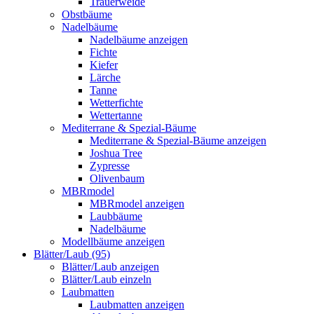
Trauerweide
Obstbäume
Nadelbäume
Nadelbäume anzeigen
Fichte
Kiefer
Lärche
Tanne
Wetterfichte
Wettertanne
Mediterrane & Spezial-Bäume
Mediterrane & Spezial-Bäume anzeigen
Joshua Tree
Zypresse
Olivenbaum
MBRmodel
MBRmodel anzeigen
Laubbäume
Nadelbäume
Modellbäume anzeigen
Blätter/Laub (95)
Blätter/Laub anzeigen
Blätter/Laub einzeln
Laubmatten
Laubmatten anzeigen