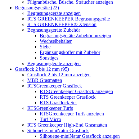
Filigranbüsche, Büsche, Sträucher anzeigen
Begrasungsgeräte (22)
Begrasungsgeräte anzeigen
RTS GREENKEEPER Begrasungsgeräte
RTS GREENKEEPER® Xtension
Begrasungsgeräte Zubehör
Begrasungsgeräte Zubehör anzeigen
Wechselbehälter
Siebe
Ergänzungskoffer mit Zubehör
Sonstiges
Begrasungsgeräte anzeigen
Grasflock 2 bis 12 mm (95)
Grasflock 2 bis 12 mm anzeigen
MBR Grasmatten
RTSGreenkeeper Grasflock
RTSGreenkeeper Grasflock anzeigen
RTS Greenkeeper Grasflock
RTS Grasflock Set
RTSGreenkeeper Turfs
RTSGreenkeeper Turfs anzeigen
Turf Micro
RTS Greenkeeper High-End Grasmatten
Silhouette-miniNatur Grasflock
Silhouette-miniNatur Grasflock anzeigen