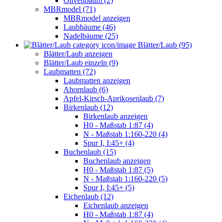
Olivenbaum (2)
MBRmodel (71)
MBRmodel anzeigen
Laubbäume (46)
Nadelbäume (25)
Blätter/Laub (95)
Blätter/Laub anzeigen
Blätter/Laub einzeln (9)
Laubmatten (72)
Laubmatten anzeigen
Ahornlaub (6)
Apfel-Kirsch-Aprikosenlaub (7)
Birkenlaub (12)
Birkenlaub anzeigen
H0 - Maßstab 1:87 (4)
N - Maßstab 1:160-220 (4)
Spur I, I:45+ (4)
Buchenlaub (15)
Buchenlaub anzeigen
H0 - Maßstab 1:87 (5)
N - Maßstab 1:160-220 (5)
Spur I, I:45+ (5)
Eichenlaub (12)
Eichenlaub anzeigen
H0 - Maßstab 1:87 (4)