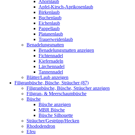
Ahornlaub
Apfel-Kirsch-Aprikosenlaub
Birkenlaub
Buchenlaub
Eichenlaub
Pappellaub
Platanenlaub
Trauerweidenlaub
Benadelungsmatten
Benadelungsmatten anzeigen
Fichtennadel
Kiefernadeln
Lärchennadel
Tannennadel
Blätter/Laub anzeigen
Filigranbüsche, Büsche, Sträucher (87)
Filigranbüsche, Büsche, Sträucher anzeigen
Filigran- & Meerschaumbüsche
Büsche
Büsche anzeigen
MBR Büsche
Büsche Silhouette
Sträucher/Gestrüpp/Hecken
Rhododendron
Efeu