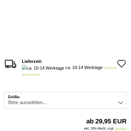
Lieferzeit:
A
ca. 10-14 Werktage
(Ausland
d
abweichend)
M
Größe:
ab 29,95 EUR
inkl. 19% MwSt. zzgl.
Versand