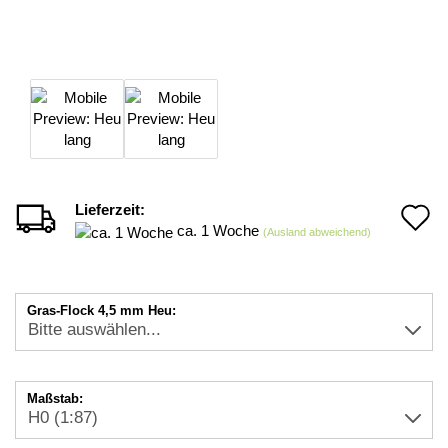
Lieferzeit:
A
ca. 1 Woche
(Ausland abweichend)
d
M
Gras-Flock 4,5 mm Heu:
Maßstab: