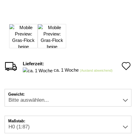
Lieferzeit:
A
ca. 1 Woche
(Ausland abweichend)
d
M
Gewicht:
Maßstab: