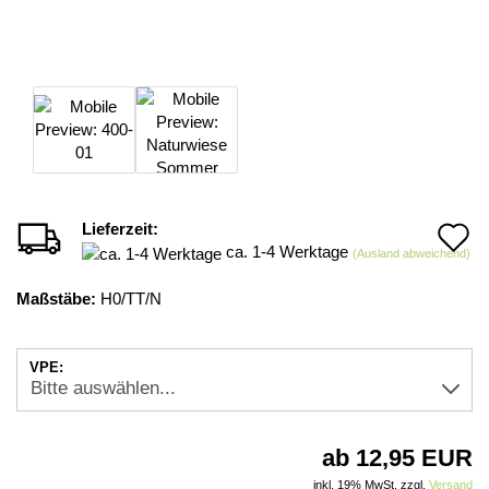
Lieferzeit:
A
ca. 1-4 Werktage
(Ausland abweichend)
d
Maßstäbe:
H0/TT/N
M
VPE:
ab 12,95 EUR
inkl. 19% MwSt. zzgl.
Versand