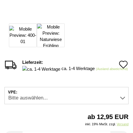
Lieferzeit:
A
ca. 1-4 Werktage
(Ausland abweichend)
d
M
VPE:
ab 12,95 EUR
inkl. 19% MwSt. zzgl.
Versand