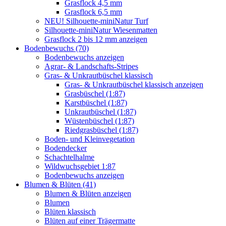
Grasflock 4,5 mm
Grasflock 6,5 mm
NEU! Silhouette-miniNatur Turf
Silhouette-miniNatur Wiesenmatten
Grasflock 2 bis 12 mm anzeigen
Bodenbewuchs (70)
Bodenbewuchs anzeigen
Agrar- & Landschafts-Stripes
Gras- & Unkrautbüschel klassisch
Gras- & Unkrautbüschel klassisch anzeigen
Grasbüschel (1:87)
Karstbüschel (1:87)
Unkrautbüschel (1:87)
Wüstenbüschel (1:87)
Riedgrasbüschel (1:87)
Boden- und Kleinvegetation
Bodendecker
Schachtelhalme
Wildwuchsgebiet 1:87
Bodenbewuchs anzeigen
Blumen & Blüten (41)
Blumen & Blüten anzeigen
Blumen
Blüten klassisch
Blüten auf einer Trägermatte