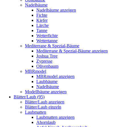
Nadelbäume
Nadelbäume anzeigen
Fichte
Kiefer
Lärche
Tanne
Wetterfichte
Wettertanne
Mediterrane & Spezial-Bäume
Mediterrane & Spezial-Bäume anzeigen
Joshua Tree
Zypresse
Olivenbaum
MBRmodel
MBRmodel anzeigen
Laubbäume
Nadelbäume
Modellbäume anzeigen
Blätter/Laub (95)
Blätter/Laub anzeigen
Blätter/Laub einzeln
Laubmatten
Laubmatten anzeigen
Ahornlaub