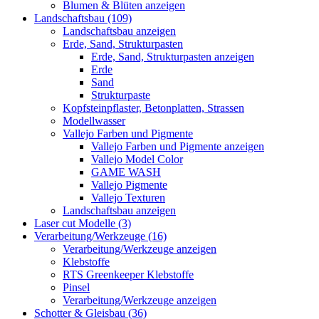
Blumen & Blüten anzeigen
Landschaftsbau (109)
Landschaftsbau anzeigen
Erde, Sand, Strukturpasten
Erde, Sand, Strukturpasten anzeigen
Erde
Sand
Strukturpaste
Kopfsteinpflaster, Betonplatten, Strassen
Modellwasser
Vallejo Farben und Pigmente
Vallejo Farben und Pigmente anzeigen
Vallejo Model Color
GAME WASH
Vallejo Pigmente
Vallejo Texturen
Landschaftsbau anzeigen
Laser cut Modelle (3)
Verarbeitung/Werkzeuge (16)
Verarbeitung/Werkzeuge anzeigen
Klebstoffe
RTS Greenkeeper Klebstoffe
Pinsel
Verarbeitung/Werkzeuge anzeigen
Schotter & Gleisbau (36)