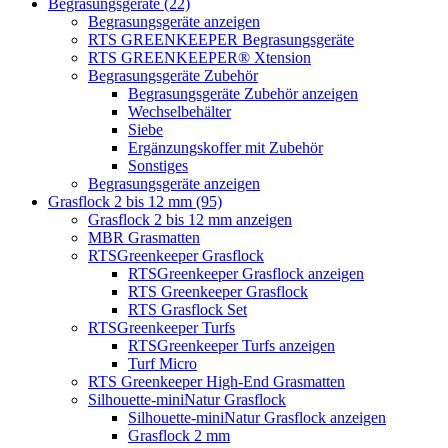
Begrasungsgeräte (22)
Begrasungsgeräte anzeigen
RTS GREENKEEPER Begrasungsgeräte
RTS GREENKEEPER® Xtension
Begrasungsgeräte Zubehör
Begrasungsgeräte Zubehör anzeigen
Wechselbehälter
Siebe
Ergänzungskoffer mit Zubehör
Sonstiges
Begrasungsgeräte anzeigen
Grasflock 2 bis 12 mm (95)
Grasflock 2 bis 12 mm anzeigen
MBR Grasmatten
RTSGreenkeeper Grasflock
RTSGreenkeeper Grasflock anzeigen
RTS Greenkeeper Grasflock
RTS Grasflock Set
RTSGreenkeeper Turfs
RTSGreenkeeper Turfs anzeigen
Turf Micro
RTS Greenkeeper High-End Grasmatten
Silhouette-miniNatur Grasflock
Silhouette-miniNatur Grasflock anzeigen
Grasflock 2 mm