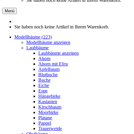
Sie haben noch keine Artikel in Ihrem Warenkorb.
Menü
Sie haben noch keine Artikel in Ihrem Warenkorb.
Modellbäume (223)
Modellbäume anzeigen
Laubbäume
Laubbäume anzeigen
Ahorn
Ahorn mit Efeu
Apfelbaum
Blutbuche
Buche
Eiche
Espe
Hängebirke
Kastanien
Kirschbaum
Moorbirke
Platane
Pappel
Trauerweide
Obstbäume