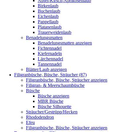
Apfel-Kirsch-Aprikosenlaub
Birkenlaub
Buchenlaub
Eichenlaub
Pappellaub
Platanenlaub
Trauerweidenlaub
Benadelungsmatten
Benadelungsmatten anzeigen
Fichtennadel
Kiefernadeln
Lärchennadel
Tannennadel
Blätter/Laub anzeigen
Filigranbüsche, Büsche, Sträucher (87)
Filigranbüsche, Büsche, Sträucher anzeigen
Filigran- & Meerschaumbüsche
Büsche
Büsche anzeigen
MBR Büsche
Büsche Silhouette
Sträucher/Gestrüpp/Hecken
Rhododendron
Efeu
Filigranbüsche, Büsche, Sträucher anzeigen