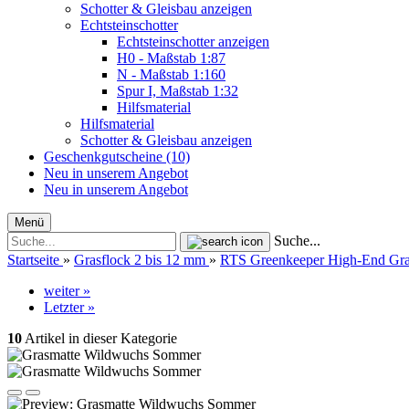
Schotter & Gleisbau anzeigen
Echtsteinschotter
Echtsteinschotter anzeigen
H0 - Maßstab 1:87
N - Maßstab 1:160
Spur I, Maßstab 1:32
Hilfsmaterial
Hilfsmaterial
Schotter & Gleisbau anzeigen
Geschenkgutscheine (10)
Neu in unserem Angebot
Neu in unserem Angebot
Menü
Suche...
Startseite
»
Grasflock 2 bis 12 mm
»
RTS Greenkeeper High-End Gra
weiter »
Letzter »
10
Artikel in dieser Kategorie