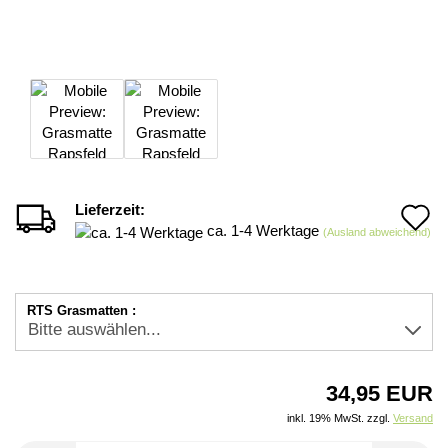
Lieferzeit:
A
ca. 1-4 Werktage
(Ausland abweichend)
d
M
RTS Grasmatten :
34,95 EUR
inkl. 19% MwSt. zzgl.
Versand