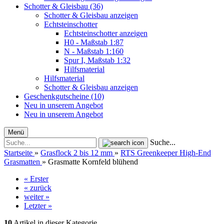
Schotter & Gleisbau (36)
Schotter & Gleisbau anzeigen
Echtsteinschotter
Echtsteinschotter anzeigen
H0 - Maßstab 1:87
N - Maßstab 1:160
Spur I, Maßstab 1:32
Hilfsmaterial
Hilfsmaterial
Schotter & Gleisbau anzeigen
Geschenkgutscheine (10)
Neu in unserem Angebot
Neu in unserem Angebot
Menü
Suche...
Startseite
»
Grasflock 2 bis 12 mm
»
RTS Greenkeeper High-End
Grasmatten
»
Grasmatte Kornfeld blühend
« Erster
« zurück
weiter »
Letzter »
10
Artikel in dieser Kategorie