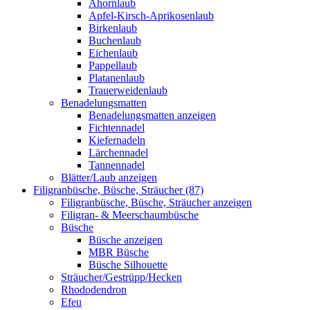
Ahornlaub
Apfel-Kirsch-Aprikosenlaub
Birkenlaub
Buchenlaub
Eichenlaub
Pappellaub
Platanenlaub
Trauerweidenlaub
Benadelungsmatten
Benadelungsmatten anzeigen
Fichtennadel
Kiefernadeln
Lärchennadel
Tannennadel
Blätter/Laub anzeigen
Filigranbüsche, Büsche, Sträucher (87)
Filigranbüsche, Büsche, Sträucher anzeigen
Filigran- & Meerschaumbüsche
Büsche
Büsche anzeigen
MBR Büsche
Büsche Silhouette
Sträucher/Gestrüpp/Hecken
Rhododendron
Efeu