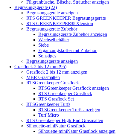
Filigranbüsche, Büsche, Sträucher anzeigen
Begrasungsgeräte (22)
Begrasungsgeräte anzeigen
RTS GREENKEEPER Begrasungsgeräte
RTS GREENKEEPER® Xtension
Begrasungsgeräte Zubehör
Begrasungsgeräte Zubehör anzeigen
Wechselbehälter
Siebe
Ergänzungskoffer mit Zubehör
Sonstiges
Begrasungsgeräte anzeigen
Grasflock 2 bis 12 mm (95)
Grasflock 2 bis 12 mm anzeigen
MBR Grasmatten
RTSGreenkeeper Grasflock
RTSGreenkeeper Grasflock anzeigen
RTS Greenkeeper Grasflock
RTS Grasflock Set
RTSGreenkeeper Turfs
RTSGreenkeeper Turfs anzeigen
Turf Micro
RTS Greenkeeper High-End Grasmatten
Silhouette-miniNatur Grasflock
Silhouette-miniNatur Grasflock anzeigen