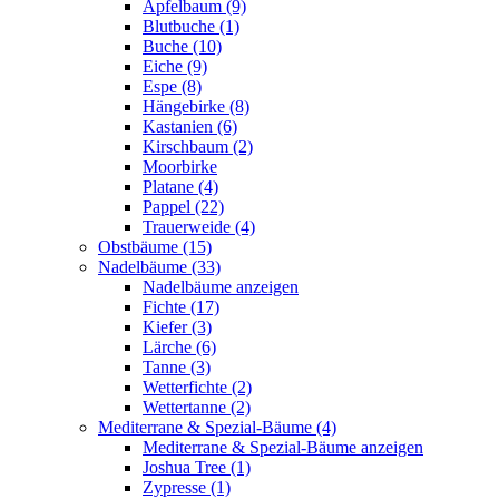
Apfelbaum (9)
Blutbuche (1)
Buche (10)
Eiche (9)
Espe (8)
Hängebirke (8)
Kastanien (6)
Kirschbaum (2)
Moorbirke
Platane (4)
Pappel (22)
Trauerweide (4)
Obstbäume (15)
Nadelbäume (33)
Nadelbäume anzeigen
Fichte (17)
Kiefer (3)
Lärche (6)
Tanne (3)
Wetterfichte (2)
Wettertanne (2)
Mediterrane & Spezial-Bäume (4)
Mediterrane & Spezial-Bäume anzeigen
Joshua Tree (1)
Zypresse (1)