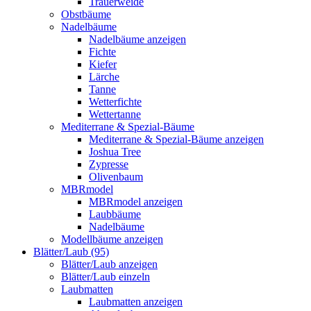
Trauerweide
Obstbäume
Nadelbäume
Nadelbäume anzeigen
Fichte
Kiefer
Lärche
Tanne
Wetterfichte
Wettertanne
Mediterrane & Spezial-Bäume
Mediterrane & Spezial-Bäume anzeigen
Joshua Tree
Zypresse
Olivenbaum
MBRmodel
MBRmodel anzeigen
Laubbäume
Nadelbäume
Modellbäume anzeigen
Blätter/Laub (95)
Blätter/Laub anzeigen
Blätter/Laub einzeln
Laubmatten
Laubmatten anzeigen