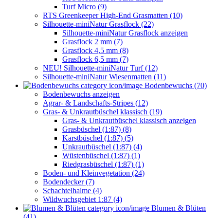
Turf Micro (9)
RTS Greenkeeper High-End Grasmatten (10)
Silhouette-miniNatur Grasflock (22)
Silhouette-miniNatur Grasflock anzeigen
Grasflock 2 mm (7)
Grasflock 4,5 mm (8)
Grasflock 6,5 mm (7)
NEU! Silhouette-miniNatur Turf (12)
Silhouette-miniNatur Wiesenmatten (11)
Bodenbewuchs (70)
Bodenbewuchs anzeigen
Agrar- & Landschafts-Stripes (12)
Gras- & Unkrautbüschel klassisch (19)
Gras- & Unkrautbüschel klassisch anzeigen
Grasbüschel (1:87) (8)
Karstbüschel (1:87) (5)
Unkrautbüschel (1:87) (4)
Wüstenbüschel (1:87) (1)
Riedgrasbüschel (1:87) (1)
Boden- und Kleinvegetation (24)
Bodendecker (7)
Schachtelhalme (4)
Wildwuchsgebiet 1:87 (4)
Blumen & Blüten
(41)