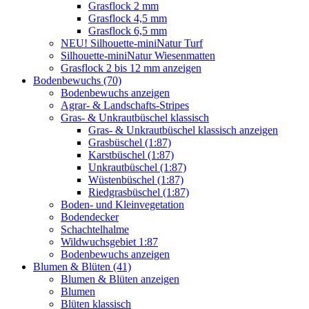
Grasflock 2 mm
Grasflock 4,5 mm
Grasflock 6,5 mm
NEU! Silhouette-miniNatur Turf
Silhouette-miniNatur Wiesenmatten
Grasflock 2 bis 12 mm anzeigen
Bodenbewuchs (70)
Bodenbewuchs anzeigen
Agrar- & Landschafts-Stripes
Gras- & Unkrautbüschel klassisch
Gras- & Unkrautbüschel klassisch anzeigen
Grasbüschel (1:87)
Karstbüschel (1:87)
Unkrautbüschel (1:87)
Wüstenbüschel (1:87)
Riedgrasbüschel (1:87)
Boden- und Kleinvegetation
Bodendecker
Schachtelhalme
Wildwuchsgebiet 1:87
Bodenbewuchs anzeigen
Blumen & Blüten (41)
Blumen & Blüten anzeigen
Blumen
Blüten klassisch