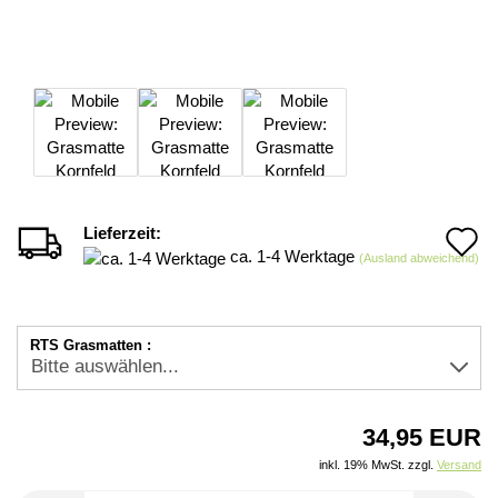
Lieferzeit:
A
ca. 1-4 Werktage
(Ausland abweichend)
d
M
RTS Grasmatten :
34,95 EUR
inkl. 19% MwSt. zzgl.
Versand