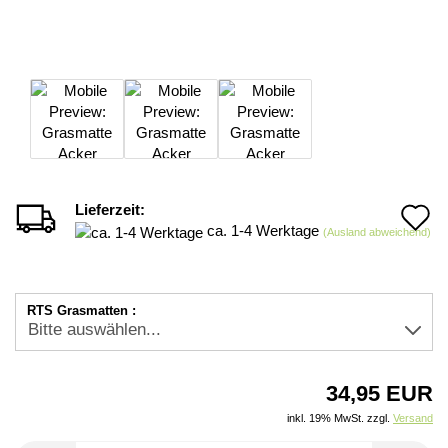
Lieferzeit:
A
ca. 1-4 Werktage
(Ausland abweichend)
d
M
RTS Grasmatten :
34,95 EUR
inkl. 19% MwSt. zzgl.
Versand