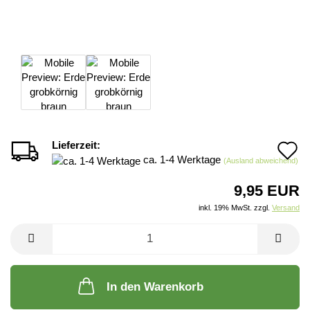
Lieferzeit:
A
ca. 1-4 Werktage
(Ausland abweichend)
d
9,95 EUR
M
inkl. 19% MwSt. zzgl.
Versand
In den Warenkorb