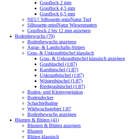
Grasflock 2 mm
Grasflock 4,5 mm
Grasflock 6,5 mm
NEU! Silhouette-miniNatur Turf
Silhouette-miniNatur Wiesenmatten
Grasflock 2 bis 12 mm anzeigen
Bodenbewuchs (70)
Bodenbewuchs anzeigen
Agrar- & Landschafts-Stripes
Gras- & Unkrautbüschel klassisch
Gras- & Unkrautbüschel klassisch anzeigen
Grasbüschel (1:87)
Karstbüschel (1:87)
Unkrautbüschel (1:87)
Wüstenbüschel (1:87)
Riedgrasbüschel (1:87)
Boden- und Kleinvegetation
Bodendecker
Schachtelhalme
Wildwuchsgebiet 1:87
Bodenbewuchs anzeigen
Blumen & Blüten (41)
Blumen & Blüten anzeigen
Blumen
Blüten klassisch