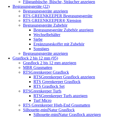
Filigranbüsche, Büsche, Sträucher anzeigen
Begrasungsgeräte (22)
Begrasungsgeräte anzeigen
RTS GREENKEEPER Begrasungsgeräte
RTS GREENKEEPER® Xtension
Begrasungsgeräte Zubehör
Begrasungsgeräte Zubehör anzeigen
Wechselbehälter
Siebe
Ergänzungskoffer mit Zubehör
Sonstiges
Begrasungsgeräte anzeigen
Grasflock 2 bis 12 mm (95)
Grasflock 2 bis 12 mm anzeigen
MBR Grasmatten
RTSGreenkeeper Grasflock
RTSGreenkeeper Grasflock anzeigen
RTS Greenkeeper Grasflock
RTS Grasflock Set
RTSGreenkeeper Turfs
RTSGreenkeeper Turfs anzeigen
Turf Micro
RTS Greenkeeper High-End Grasmatten
Silhouette-miniNatur Grasflock
Silhouette-miniNatur Grasflock anzeigen