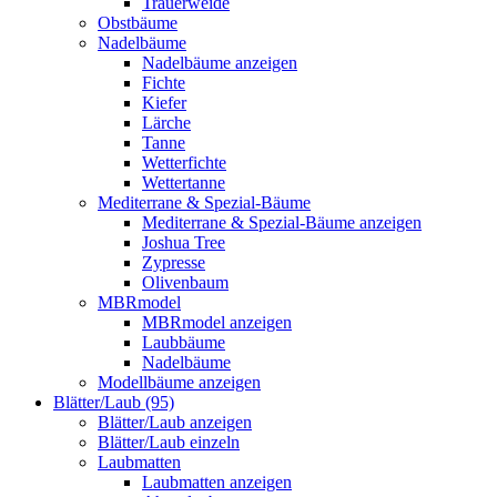
Trauerweide
Obstbäume
Nadelbäume
Nadelbäume anzeigen
Fichte
Kiefer
Lärche
Tanne
Wetterfichte
Wettertanne
Mediterrane & Spezial-Bäume
Mediterrane & Spezial-Bäume anzeigen
Joshua Tree
Zypresse
Olivenbaum
MBRmodel
MBRmodel anzeigen
Laubbäume
Nadelbäume
Modellbäume anzeigen
Blätter/Laub (95)
Blätter/Laub anzeigen
Blätter/Laub einzeln
Laubmatten
Laubmatten anzeigen