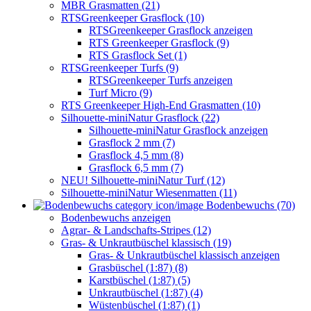
MBR Grasmatten (21)
RTSGreenkeeper Grasflock (10)
RTSGreenkeeper Grasflock anzeigen
RTS Greenkeeper Grasflock (9)
RTS Grasflock Set (1)
RTSGreenkeeper Turfs (9)
RTSGreenkeeper Turfs anzeigen
Turf Micro (9)
RTS Greenkeeper High-End Grasmatten (10)
Silhouette-miniNatur Grasflock (22)
Silhouette-miniNatur Grasflock anzeigen
Grasflock 2 mm (7)
Grasflock 4,5 mm (8)
Grasflock 6,5 mm (7)
NEU! Silhouette-miniNatur Turf (12)
Silhouette-miniNatur Wiesenmatten (11)
Bodenbewuchs (70)
Bodenbewuchs anzeigen
Agrar- & Landschafts-Stripes (12)
Gras- & Unkrautbüschel klassisch (19)
Gras- & Unkrautbüschel klassisch anzeigen
Grasbüschel (1:87) (8)
Karstbüschel (1:87) (5)
Unkrautbüschel (1:87) (4)
Wüstenbüschel (1:87) (1)