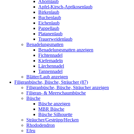
Ahornlaub
Apfel-Kirsch-Aprikosenlaub
Birkenlaub
Buchenlaub
Eichenlaub
Pappellaub
Platanenlaub
Trauerweidenlaub
Benadelungsmatten
Benadelungsmatten anzeigen
Fichtennadel
Kiefernadeln
Lärchennadel
Tannennadel
Blätter/Laub anzeigen
Filigranbüsche, Büsche, Sträucher (87)
Filigranbüsche, Büsche, Sträucher anzeigen
Filigran- & Meerschaumbüsche
Büsche
Büsche anzeigen
MBR Büsche
Büsche Silhouette
Sträucher/Gestrüpp/Hecken
Rhododendron
Efeu