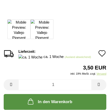
Lieferzeit:
A
ca. 1 Woche
(Ausland abweichend)
d
3,50 EUR
M
inkl. 19% MwSt. zzgl.
Versand
In den Warenkorb