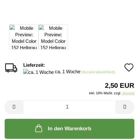
Lieferzeit:
A
ca. 1 Woche
(Ausland abweichend)
d
2,50 EUR
M
inkl. 19% MwSt. zzgl.
Versand
In den Warenkorb