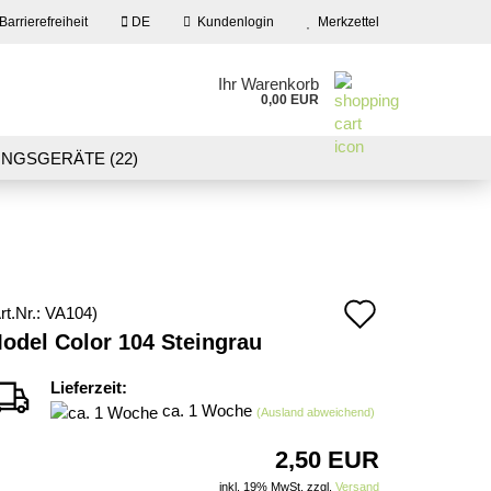
Barrierefreiheit
DE
Kundenlogin
Merkzettel
en
Ihr Warenkorb
0,00 EUR
ail
NGSGERÄTE (22)
09)
LASER CUT MODELLE (3)
swort
NEU IN UNSEREM ANGEBOT
Auf
rt.Nr.:
VA104
)
 erstellen
odel Color 104 Steingrau
den
wort vergessen?
Merkzett
Lieferzeit:
ca. 1 Woche
(Ausland abweichend)
2,50 EUR
inkl. 19% MwSt. zzgl.
Versand