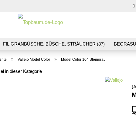
Sprache auswähl
E-M
FILIGRANBÜSCHE, BÜSCHE, STRÄUCHER (87)
BEGRASU
HS (70)
BLUMEN & BLÜTEN (41)
LANDSCHAFTSBAU (1
Pas
»
»
ente
Vallejo Model Color
Model Color 104 Steingrau
R & GLEISBAU (36)
GESCHENKGUTSCHEINE (10)
kel in dieser Kategorie
(A
Konto
M
Pass