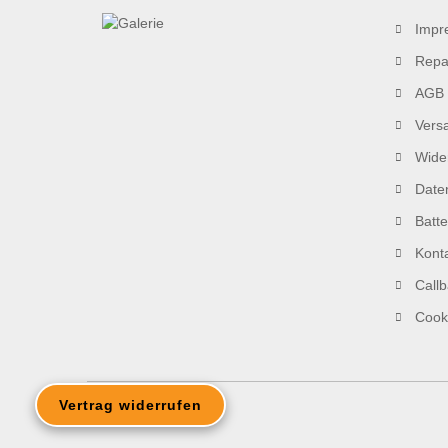
Impr
Repa
AGB
Vers
Wider
Date
Batt
Kont
Callb
Cooki
Vertrag widerrufen