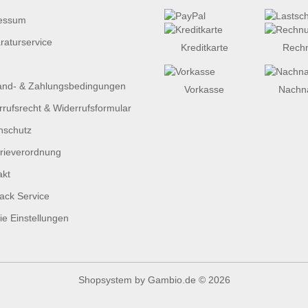
essum
raturservice
Kreditkarte
Rech
and- & Zahlungsbedingungen
Vorkasse
Nachn
rufsrecht & Widerrufsformular
nschutz
erieverordnung
akt
ack Service
e Einstellungen
Shopsystem
by Gambio.de © 2026