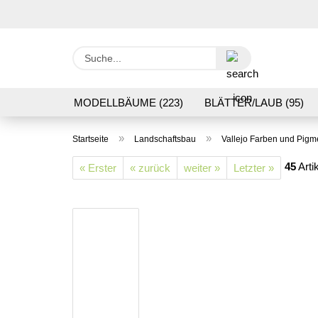
Suche...
MODELLBÄUME (223)
BLÄTTER/LAUB (95)
GRASFLOCK 2 BIS 12 MM (95)
BODENBEWUC
»
»
Startseite
Landschaftsbau
Vallejo Farben und Pigm
VERARBEITUNG/WERKZEUGE (16)
SCHOTTE
45
Arti
« Erster
« zurück
weiter »
Letzter »