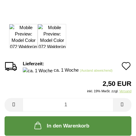
Lieferzeit:
A
ca. 1 Woche
(Ausland abweichend)
d
2,50 EUR
M
inkl. 19% MwSt. zzgl.
Versand
In den Warenkorb