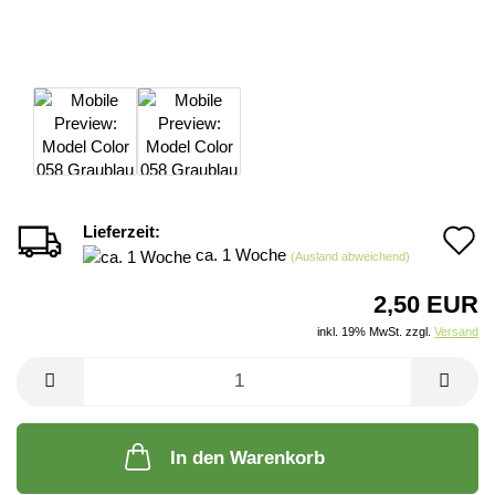
Lieferzeit:
A
ca. 1 Woche
(Ausland abweichend)
d
2,50 EUR
M
inkl. 19% MwSt. zzgl.
Versand
In den Warenkorb