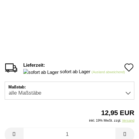
Lieferzeit:
A
sofort ab Lager
(Ausland abweichend)
d
M
Maßstab:
12,95 EUR
inkl. 19% MwSt. zzgl.
Versand