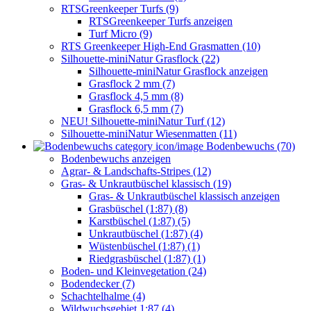
RTSGreenkeeper Turfs (9)
RTSGreenkeeper Turfs anzeigen
Turf Micro (9)
RTS Greenkeeper High-End Grasmatten (10)
Silhouette-miniNatur Grasflock (22)
Silhouette-miniNatur Grasflock anzeigen
Grasflock 2 mm (7)
Grasflock 4,5 mm (8)
Grasflock 6,5 mm (7)
NEU! Silhouette-miniNatur Turf (12)
Silhouette-miniNatur Wiesenmatten (11)
Bodenbewuchs (70)
Bodenbewuchs anzeigen
Agrar- & Landschafts-Stripes (12)
Gras- & Unkrautbüschel klassisch (19)
Gras- & Unkrautbüschel klassisch anzeigen
Grasbüschel (1:87) (8)
Karstbüschel (1:87) (5)
Unkrautbüschel (1:87) (4)
Wüstenbüschel (1:87) (1)
Riedgrasbüschel (1:87) (1)
Boden- und Kleinvegetation (24)
Bodendecker (7)
Schachtelhalme (4)
Wildwuchsgebiet 1:87 (4)