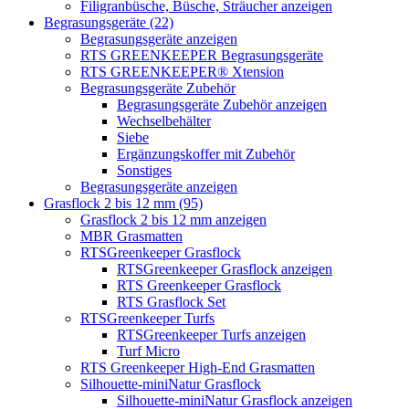
Filigranbüsche, Büsche, Sträucher anzeigen
Begrasungsgeräte (22)
Begrasungsgeräte anzeigen
RTS GREENKEEPER Begrasungsgeräte
RTS GREENKEEPER® Xtension
Begrasungsgeräte Zubehör
Begrasungsgeräte Zubehör anzeigen
Wechselbehälter
Siebe
Ergänzungskoffer mit Zubehör
Sonstiges
Begrasungsgeräte anzeigen
Grasflock 2 bis 12 mm (95)
Grasflock 2 bis 12 mm anzeigen
MBR Grasmatten
RTSGreenkeeper Grasflock
RTSGreenkeeper Grasflock anzeigen
RTS Greenkeeper Grasflock
RTS Grasflock Set
RTSGreenkeeper Turfs
RTSGreenkeeper Turfs anzeigen
Turf Micro
RTS Greenkeeper High-End Grasmatten
Silhouette-miniNatur Grasflock
Silhouette-miniNatur Grasflock anzeigen