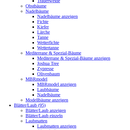
Trauerweide
Obstbäume
Nadelbäume
Nadelbäume anzeigen
Fichte
Kiefer
Lärche
Tanne
Wetterfichte
Wettertanne
Mediterrane & Spezial-Bäume
Mediterrane & Spezial-Bäume anzeigen
Joshua Tree
Zypresse
Olivenbaum
MBRmodel
MBRmodel anzeigen
Laubbäume
Nadelbäume
Modellbäume anzeigen
Blätter/Laub (95)
Blätter/Laub anzeigen
Blätter/Laub einzeln
Laubmatten
Laubmatten anzeigen