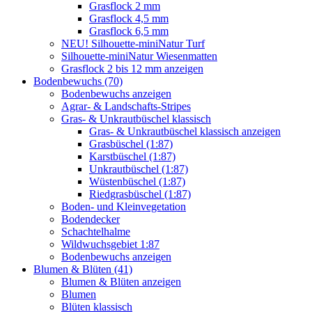
Grasflock 2 mm
Grasflock 4,5 mm
Grasflock 6,5 mm
NEU! Silhouette-miniNatur Turf
Silhouette-miniNatur Wiesenmatten
Grasflock 2 bis 12 mm anzeigen
Bodenbewuchs (70)
Bodenbewuchs anzeigen
Agrar- & Landschafts-Stripes
Gras- & Unkrautbüschel klassisch
Gras- & Unkrautbüschel klassisch anzeigen
Grasbüschel (1:87)
Karstbüschel (1:87)
Unkrautbüschel (1:87)
Wüstenbüschel (1:87)
Riedgrasbüschel (1:87)
Boden- und Kleinvegetation
Bodendecker
Schachtelhalme
Wildwuchsgebiet 1:87
Bodenbewuchs anzeigen
Blumen & Blüten (41)
Blumen & Blüten anzeigen
Blumen
Blüten klassisch