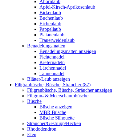
Ahornlaub
Apfel-Kirsch-Aprikosenlaub
Birkenlaub
Buchenlaub
Eichenlaub
Pappellaub
Platanenlaub
Trauerweidenlaub
Benadelungsmatten
Benadelungsmatten anzeigen
Fichtennadel
Kiefernadeln
Lärchennadel
Tannennadel
Blätter/Laub anzeigen
Filigranbüsche, Büsche, Sträucher (87)
Filigranbüsche, Büsche, Sträucher anzeigen
Filigran- & Meerschaumbüsche
Büsche
Büsche anzeigen
MBR Büsche
Büsche Silhouette
Sträucher/Gestrüpp/Hecken
Rhododendron
Efeu