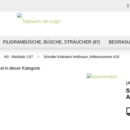
Sprache auswähl
E-M
FILIGRANBÜSCHE, BÜSCHE, STRÄUCHER (87)
BEGRASU
HS (70)
BLUMEN & BLÜTEN (41)
LANDSCHAFTSBAU (1
Pas
»
»
H0 - Maßstab 1:87
Schotter Kalkstein hellbraun, Artikelnummer 418
R & GLEISBAU (36)
GESCHENKGUTSCHEINE (10)
kel in dieser Kategorie
(A
Konto
S
A
Pass