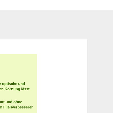
e optische und
ten Körnung lässt
att und ohne
m Fließverbesserer