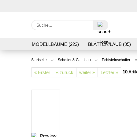
Suche...
MODELLBÄUME (223)
BLÄTTER/LAUB (95)
GRASFLOCK 2 BIS 12 MM (95)
BODENBEWUC
»
»
Startseite
Schotter & Gleisbau
Echtsteinschotter
VERARBEITUNG/WERKZEUGE (16)
SCHOTTE
10
Arti
« Erster
« zurück
weiter »
Letzter »