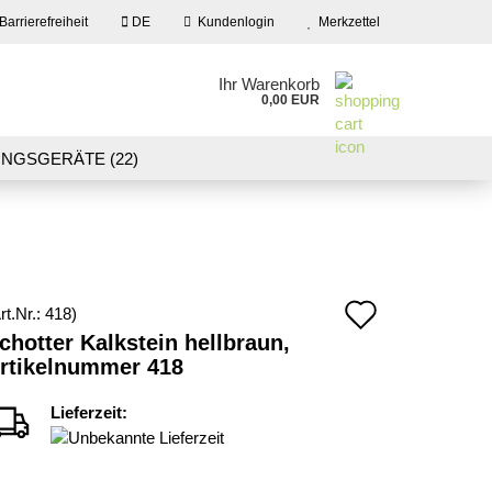
Barrierefreiheit
DE
Kundenlogin
Merkzettel
en
Ihr Warenkorb
0,00 EUR
ail
NGSGERÄTE (22)
09)
LASER CUT MODELLE (3)
swort
NEU IN UNSEREM ANGEBOT
Auf
rt.Nr.:
418
)
 erstellen
chotter Kalkstein hellbraun,
den
rtikelnummer 418
wort vergessen?
Merkzett
Lieferzeit: