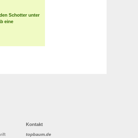
den Schotter unter
b eine
Kontakt
topbaum.de