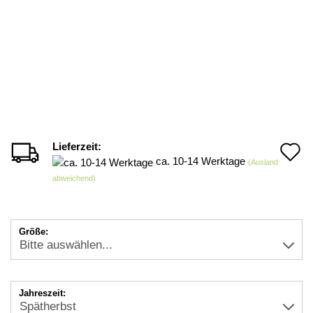
Lieferzeit:
A
ca. 10-14 Werktage
(Ausland
d
abweichend)
M
Größe:
Jahreszeit: