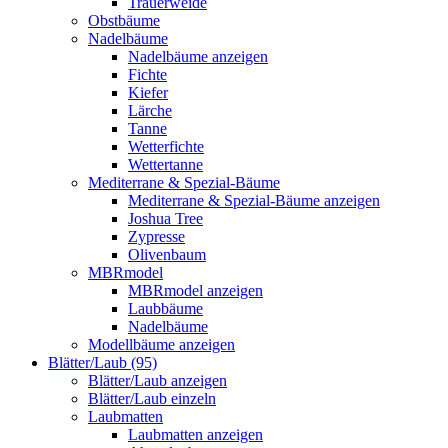
Trauerweide
Obstbäume
Nadelbäume
Nadelbäume anzeigen
Fichte
Kiefer
Lärche
Tanne
Wetterfichte
Wettertanne
Mediterrane & Spezial-Bäume
Mediterrane & Spezial-Bäume anzeigen
Joshua Tree
Zypresse
Olivenbaum
MBRmodel
MBRmodel anzeigen
Laubbäume
Nadelbäume
Modellbäume anzeigen
Blätter/Laub (95)
Blätter/Laub anzeigen
Blätter/Laub einzeln
Laubmatten
Laubmatten anzeigen