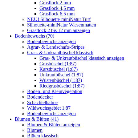
Grasflock 2 mm
Grasflock 4,5 mm
Grasflock 6,5 mm
NEU! Silhouette-miniNatur Turf
Silhouette-miniNatur Wiesenmatten
Grasflock 2 bis 12 mm anzeigen
Bodenbewuchs (70)
Bodenbewuchs anzeigen
Agrar- & Landschafts-Stripes
Gras- & Unkrautbüschel klassisch
Gras- & Unkrautbüschel klassisch anzeigen
Grasbüschel (1:87)
Karstbüschel (1:87)
Unkrautbüschel (1:87)
Wüstenbüschel (1:87)
Riedgrasbüschel (1:87)
Boden- und Kleinvegetation
Bodendecker
Schachtelhalme
Wildwuchsgebiet 1:87
Bodenbewuchs anzeigen
Blumen & Blüten (41)
Blumen & Blüten anzeigen
Blumen
Blüten klassisch