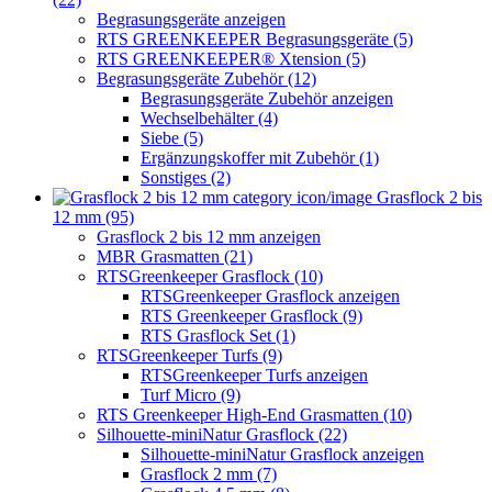
Begrasungsgeräte anzeigen
RTS GREENKEEPER Begrasungsgeräte (5)
RTS GREENKEEPER® Xtension (5)
Begrasungsgeräte Zubehör (12)
Begrasungsgeräte Zubehör anzeigen
Wechselbehälter (4)
Siebe (5)
Ergänzungskoffer mit Zubehör (1)
Sonstiges (2)
Grasflock 2 bis
12 mm (95)
Grasflock 2 bis 12 mm anzeigen
MBR Grasmatten (21)
RTSGreenkeeper Grasflock (10)
RTSGreenkeeper Grasflock anzeigen
RTS Greenkeeper Grasflock (9)
RTS Grasflock Set (1)
RTSGreenkeeper Turfs (9)
RTSGreenkeeper Turfs anzeigen
Turf Micro (9)
RTS Greenkeeper High-End Grasmatten (10)
Silhouette-miniNatur Grasflock (22)
Silhouette-miniNatur Grasflock anzeigen
Grasflock 2 mm (7)