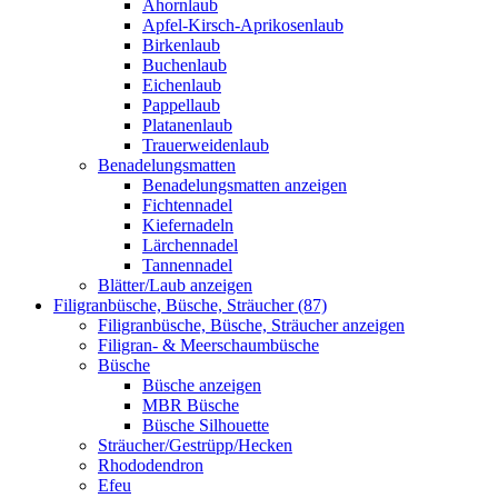
Ahornlaub
Apfel-Kirsch-Aprikosenlaub
Birkenlaub
Buchenlaub
Eichenlaub
Pappellaub
Platanenlaub
Trauerweidenlaub
Benadelungsmatten
Benadelungsmatten anzeigen
Fichtennadel
Kiefernadeln
Lärchennadel
Tannennadel
Blätter/Laub anzeigen
Filigranbüsche, Büsche, Sträucher (87)
Filigranbüsche, Büsche, Sträucher anzeigen
Filigran- & Meerschaumbüsche
Büsche
Büsche anzeigen
MBR Büsche
Büsche Silhouette
Sträucher/Gestrüpp/Hecken
Rhododendron
Efeu