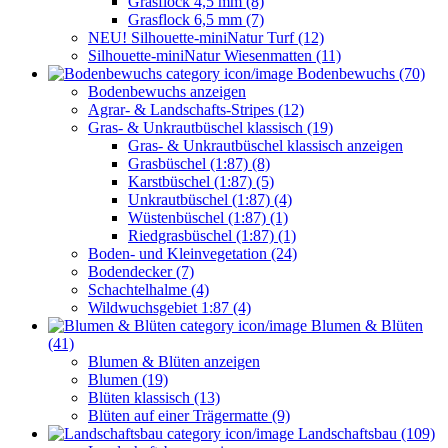
Grasflock 4,5 mm (8)
Grasflock 6,5 mm (7)
NEU! Silhouette-miniNatur Turf (12)
Silhouette-miniNatur Wiesenmatten (11)
Bodenbewuchs (70)
Bodenbewuchs anzeigen
Agrar- & Landschafts-Stripes (12)
Gras- & Unkrautbüschel klassisch (19)
Gras- & Unkrautbüschel klassisch anzeigen
Grasbüschel (1:87) (8)
Karstbüschel (1:87) (5)
Unkrautbüschel (1:87) (4)
Wüstenbüschel (1:87) (1)
Riedgrasbüschel (1:87) (1)
Boden- und Kleinvegetation (24)
Bodendecker (7)
Schachtelhalme (4)
Wildwuchsgebiet 1:87 (4)
Blumen & Blüten
(41)
Blumen & Blüten anzeigen
Blumen (19)
Blüten klassisch (13)
Blüten auf einer Trägermatte (9)
Landschaftsbau (109)