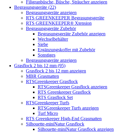
Filigranbüsche, Büsche, Sträucher anzeigen
Begrasungsgeräte (22)
Begrasungsgeräte anzeigen
RTS GREENKEEPER Begrasungsgeräte
RTS GREENKEEPER® Xtension
Begrasungsgeräte Zubehör
Begrasungsgeräte Zubehör anzeigen
Wechselbehälter
Siebe
Ergänzungskoffer mit Zubehör
Sonstiges
Begrasungsgeräte anzeigen
Grasflock 2 bis 12 mm (95)
Grasflock 2 bis 12 mm anzeigen
MBR Grasmatten
RTSGreenkeeper Grasflock
RTSGreenkeeper Grasflock anzeigen
RTS Greenkeeper Grasflock
RTS Grasflock Set
RTSGreenkeeper Turfs
RTSGreenkeeper Turfs anzeigen
Turf Micro
RTS Greenkeeper High-End Grasmatten
Silhouette-miniNatur Grasflock
Silhouette-miniNatur Grasflock anzeigen