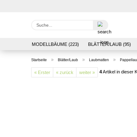
Suche...
MODELLBÄUME (223)
BLÄTTER/LAUB (95)
GRASFLOCK 2 BIS 12 MM (95)
BODENBEWUC
»
»
»
Startseite
Blätter/Laub
Laubmatten
Pappella
VERARBEITUNG/WERKZEUGE (16)
SCHOTTE
4
Artikel in dieser 
« Erster
« zurück
weiter »