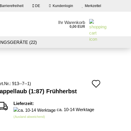
Barrierefreiheit
DE
Kundenlogin
Merkzettel
en
Ihr Warenkorb
0,00 EUR
ail
NGSGERÄTE (22)
09)
LASER CUT MODELLE (3)
swort
NEU IN UNSEREM ANGEBOT
Auf
rt.Nr.:
913--7--1
)
 erstellen
appellaub (1:87) Frühherbst
den
wort vergessen?
Merkzett
Lieferzeit:
ca. 10-14 Werktage
(Ausland abweichend)