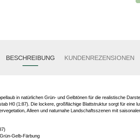
BESCHREIBUNG
KUNDENREZENSIONEN
ppellaub in natürlichen Grün- und Gelbtönen für die realistische Dars
ab H0 (1:87). Die lockere, großflächige Blattstruktur sorgt für eine l
 Ufervegetation, Alleen und naturnahe Landschaftsszenen mit saisona
87)
 Grün-Gelb-Färbung