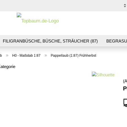
Sprache auswähl
E-M
FILIGRANBÜSCHE, BÜSCHE, STRÄUCHER (87)
BEGRASU
HS (70)
BLUMEN & BLÜTEN (41)
LANDSCHAFTSBAU (1
Pas
»
»
ub
H0 - Maßstab 1:87
Pappellaub (1:87) Frühherbst
R & GLEISBAU (36)
GESCHENKGUTSCHEINE (10)
Kategorie
(A
Konto
P
Pass