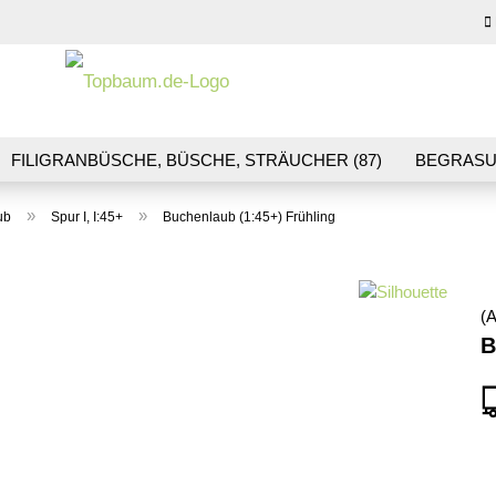
Sprache auswähl
E-M
FILIGRANBÜSCHE, BÜSCHE, STRÄUCHER (87)
BEGRASU
HS (70)
BLUMEN & BLÜTEN (41)
LANDSCHAFTSBAU (1
Pas
»
»
ub
Spur I, I:45+
Buchenlaub (1:45+) Frühling
R & GLEISBAU (36)
GESCHENKGUTSCHEINE (10)
(A
Konto
B
Pass