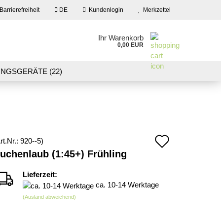
Barrierefreiheit
DE
Kundenlogin
Merkzettel
en
Ihr Warenkorb
0,00 EUR
ail
NGSGERÄTE (22)
09)
LASER CUT MODELLE (3)
swort
NEU IN UNSEREM ANGEBOT
Auf
rt.Nr.:
920--5
)
 erstellen
uchenlaub (1:45+) Frühling
den
wort vergessen?
Merkzett
Lieferzeit:
ca. 10-14 Werktage
(Ausland abweichend)