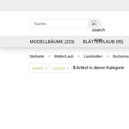
Suche...
MODELLBÄUME (223)
BLÄTTER/LAUB (95)
GRASFLOCK 2 BIS 12 MM (95)
BODENBEWUC
»
»
»
Startseite
Blätter/Laub
Laubmatten
Buchenla
VERARBEITUNG/WERKZEUGE (16)
SCHOTTE
5
Artikel in dieser Kategorie
weiter »
Letzter »