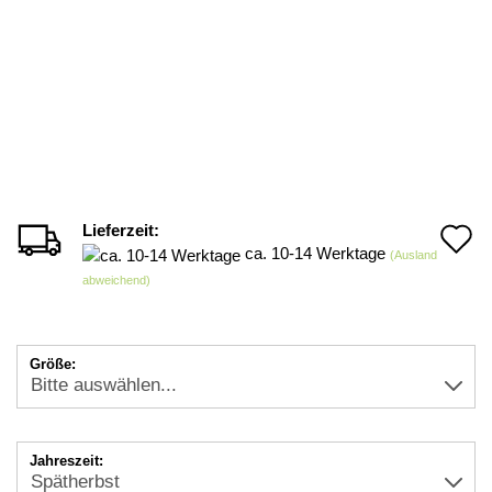
Lieferzeit:
A
ca. 10-14 Werktage
(Ausland
d
abweichend)
M
Größe:
Jahreszeit: