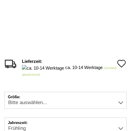
Lieferzeit:
A
ca. 10-14 Werktage
(Ausland
d
abweichend)
M
Größe:
Jahreszeit: