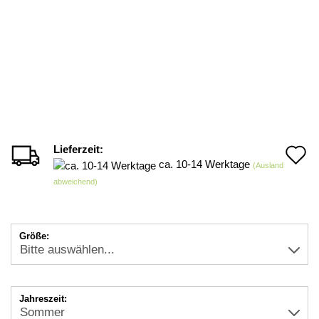
Lieferzeit:
A
ca. 10-14 Werktage
(Ausland
d
abweichend)
M
Größe:
Jahreszeit: