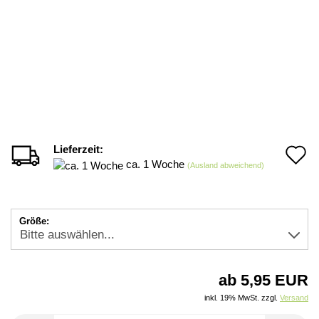
Lieferzeit:
A
ca. 1 Woche
(Ausland abweichend)
d
M
Größe:
ab 5,95 EUR
inkl. 19% MwSt. zzgl.
Versand