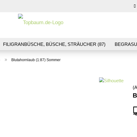
Sprache auswähl
E-M
FILIGRANBÜSCHE, BÜSCHE, STRÄUCHER (87)
BEGRASU
HS (70)
BLUMEN & BLÜTEN (41)
LANDSCHAFTSBAU (1
Pas
»
b
Blutahornlaub (1:87) Sommer
R & GLEISBAU (36)
GESCHENKGUTSCHEINE (10)
(A
Konto
B
Pass