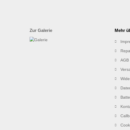
Zur Galerie
Mehr üb
Impr
Repa
AGB
Vers
Wider
Date
Batt
Kont
Callb
Cooki