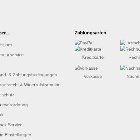
er...
Zahlungsarten
essum
raturservice
Kreditkarte
Rech
and- & Zahlungsbedingungen
Vorkasse
Nachn
rufsrecht & Widerrufsformular
nschutz
erieverordnung
akt
ack Service
e Einstellungen