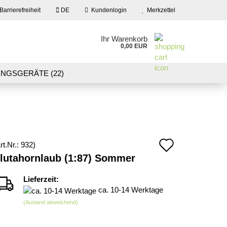
Barrierefreiheit
DE
Kundenlogin
Merkzettel
en
Ihr Warenkorb
0,00 EUR
ail
NGSGERÄTE (22)
09)
LASER CUT MODELLE (3)
swort
NEU IN UNSEREM ANGEBOT
Auf
rt.Nr.:
932
)
 erstellen
lutahornlaub (1:87) Sommer
den
wort vergessen?
Merkzett
Lieferzeit:
ca. 10-14 Werktage
(Ausland abweichend)