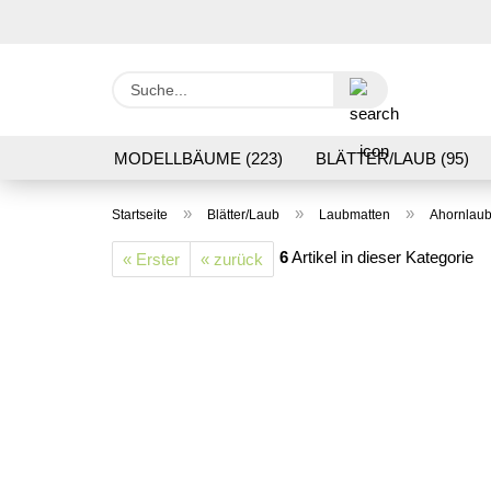
Suche...
MODELLBÄUME (223)
BLÄTTER/LAUB (95)
GRASFLOCK 2 BIS 12 MM (95)
BODENBEWUC
»
»
»
Startseite
Blätter/Laub
Laubmatten
Ahornlau
VERARBEITUNG/WERKZEUGE (16)
SCHOTTE
6
Artikel in dieser Kategorie
« Erster
« zurück