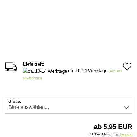
Lieferzeit:
A
ca. 10-14 Werktage
(Ausland
d
abweichend)
M
Größe:
ab 5,95 EUR
inkl. 19% MwSt. zzgl.
Versand